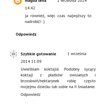
magda lena
1 września 2014
14:42
ja również, więc czas najwyższy to
nadrobić! :)
Odpowiedz
Szybkie gotowanie
1 września
2014 11:09
Uwielbiam koktajle. Podobny sycący
koktajl z płatków owsianych i
brzoskwiń/nektarynek robię często
mojejmu dziecku lub sobie na II śniadanie.
Odpowiedz